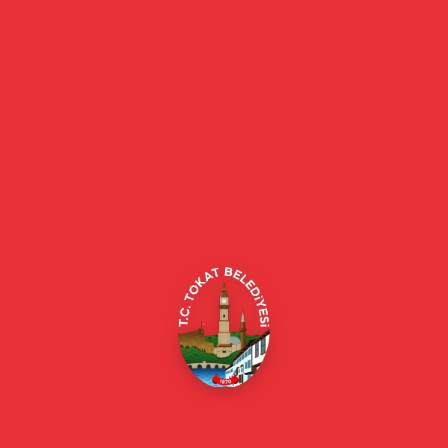
E-Belediye
Online Borç Ödeme
Başkan
Başkanın Özgeçmişi
Başkanın Mesajı
Başkan Fotoğrafları
Başkan Yardımcıları
Kurumsal
Eski Başkanlar
Meclis Üyeleri
Belediye Encümeni
Birim Müdürleri
Mahalle Muhtarlarımız
Faaliyet Raporları
Güncel