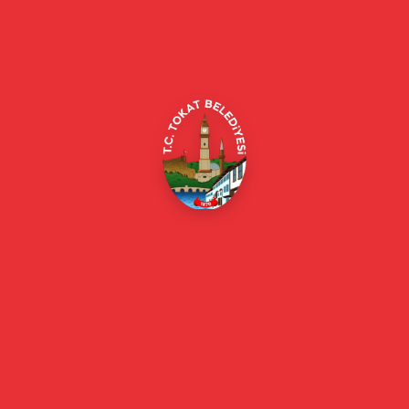
“SÖZ SENİN, MAHALLE SENİN” PROJESİ
BAŞLADI
TOKAT BELEDİYESİ’NDEN KATILIMCI YÖNETİM
HAMLESİ
23 Nisan 2026
Tokat Belediyesi resmi web sitesi. Duyurular, haberler, etkinlikler,
projeler, belediye hizmetleri, vefat ilanları ve daha fazlası hakkında