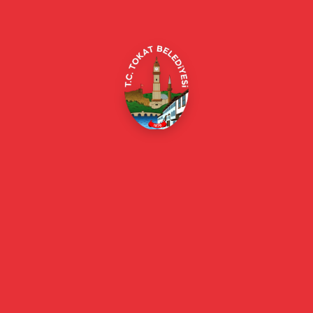
beyazmasa@tokat.bel.tr
E-Belediye
Online Borç Ödeme
Başkan
Başkanın Özgeçmişi
Başkanın Mesajı
Başkan Fotoğrafları
Başkan Yardımcıları
Kurumsal
Eski Başkanlar
Meclis Üyeleri
Belediye Encümeni
Birim Müdürleri
Mahalle Muhtarlarımız
Faaliyet Raporları