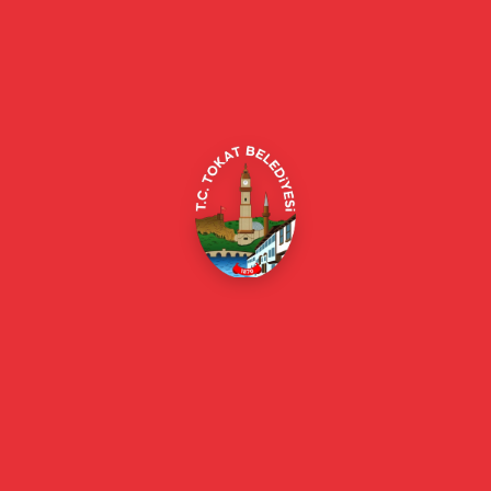
2) Mesai Saatleri Dışında Nikah Merasimi Haricinde Belediye
Nikah Salonun Kullanım Ücreti (1 Saatlik Ücreti) 3.000.00 TL
İLETİŞİM :
Telefon: 0356 228 83 28
Adres: 26 Haziran Atatürk Kültür Sarayı / TOKAT
Sayfa Bilgileri
Yayın Tarihi
11 Şubat 2026
Güncelleme
10 Nisan 2026