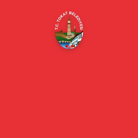
E-Belediye
Online Borç Ödeme
Başkan
Başkanın Özgeçmişi
Başkanın Mesajı
Başkan Fotoğrafları
Başkan Yardımcıları
Kurumsal
Eski Başkanlar
Meclis Üyeleri
Belediye Encümeni
Birim Müdürleri
Mahalle Muhtarlarımız
Faaliyet Raporları
Güncel