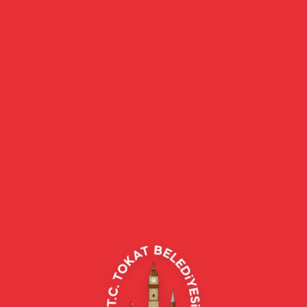
 ile ilgili teknik ekipler tarafından yürütülen çalışmalar kapsamında
kınlarının önüne geçebilmek amacıyla dere üzerindeki set kontrollü şekil
eçiş noktalarında temizlik ve kontrol çalışmalarını sürdüren Tokat Bele
rabilecek bölgelerde iş makineleri ve teknik personeller hazır bekletili
 GÖREV BAŞINDAYIZ
arı yakından takip ederek konuya ilişkin yaptığı açıklamada şu ifadel
sahadayız. Vatandaşlarımızın can ve mal güvenliği bizim önceliğimizdir. Ö
eştirdiğimiz çalışma da olası taşkın riskine karşı alınan önlemlerden bi
kilerek; “14.05.2026 Perşembe günü öğle saatlerinden itibaren Kastam
nden sel, su baskını, yıldırım, yerel dolu yağışı, yağış anında kuvvetli
nuldu.