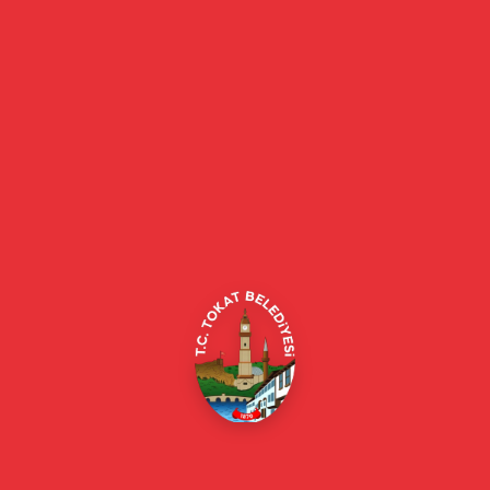
Etkinlik Durumu
Tarih
23 Mayıs 2026, 08:30
Konum
Yağıbasan Medresesi
Katılımcı
0/24
Durum:
Geçmiş
Kategori:
Çocuk Etkinliği
Kayıt Bilgileri